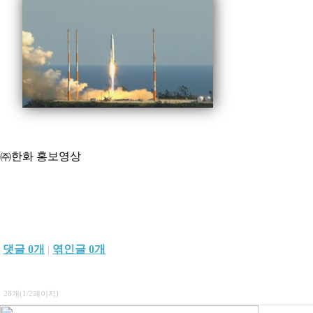
㈜한화 홍보영상
댓글
0
개
|
엮인글
0
개
28개(1/2페이지)