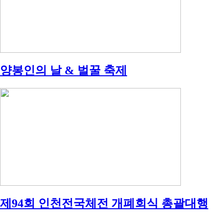
양봉인의 날 & 벌꿀 축제
제94회 인천전국체전 개폐회식 총괄대행