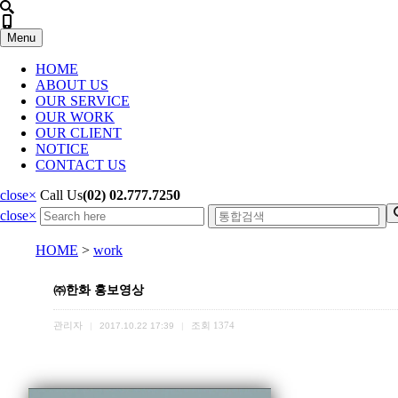
Menu
HOME
ABOUT US
OUR SERVICE
OUR WORK
OUR CLIENT
NOTICE
CONTACT US
close
×
Call Us
(02) 02.777.7250
close
×
HOME
>
work
㈜한화 홍보영상
관리자
조회
1374
|
2017.10.22 17:39
|